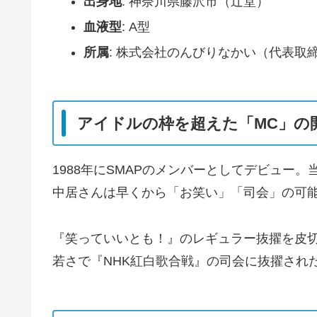
出身地
: 神奈川県藤沢市（辻堂）
血液型
: A型
所属
: 株式会社のんびりなかい（代表取
アイドルの枠を超えた「MC」の
1988年にSMAPのメンバーとしてデビュー
中居さんは早くから「お笑い」「司会」の可
『笑っていいとも！』のレギュラー抜擢を皮切
若さで『NHK紅白歌合戦』の司会に抜擢され