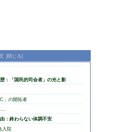
次
歴：「国民的司会者」の光と影
C」の開拓者
て…
由：終わらない体調不安
急入院