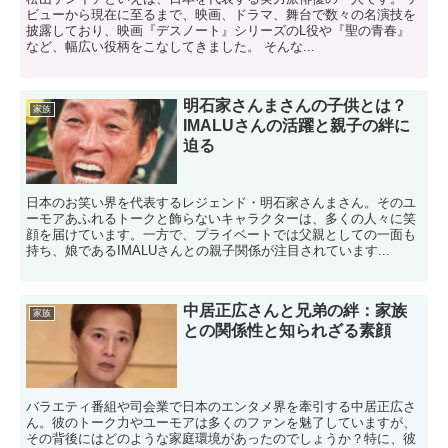
ビューから現在に至るまで、映画、ドラマ、舞台で数々の名演技を
披露しており、映画『デスノート』シリーズのL役や『聖の青春』
など、幅広い役柄をこなしてきました。 そんな...
明石家さんまさんの子供とは？
家族
IMALUさんの活躍と親子の絆に
迫る
日本のお笑い界を代表するレジェンド・明石家さんまさん。そのユ
ーモアあふれるトークと飾らないキャラクターは、多くの人々に笑
顔を届けています。一方で、プライベートでは父親としての一面も
持ち、娘であるIMALUさんとの親子関係が注目されています...
中居正広さんと兄弟の絆：家族
家族
との関係性と知られざる素顔
バラエティ番組や司会業で日本のエンタメ界を牽引する中居正広さ
ん。彼のトーク力やユーモアは多くのファンを魅了していますが、
その背後にはどのような家庭環境があったのでしょうか？特に、彼