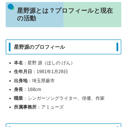
星野源とは？プロフィールと現在
の活動
星野源のプロフィール
本名
：星野 源（ほしの げん）
生年月日
：1981年1月28日
出身地
：埼玉県蕨市
身長
：168cm
職業
：シンガーソングライター、俳優、作家
所属事務所
：アミューズ