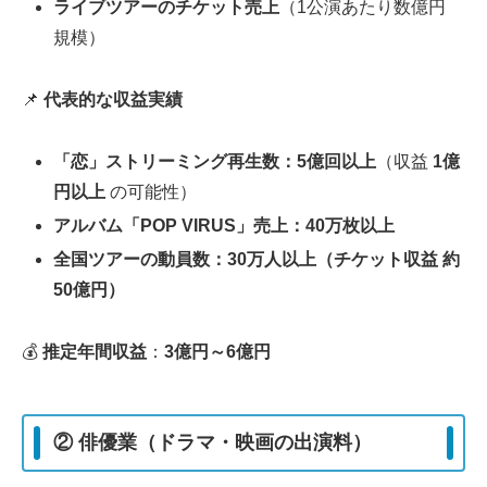
ライブツアーのチケット売上
（1公演あたり数億円
規模）
📌
代表的な収益実績
「恋」ストリーミング再生数：5億回以上
（収益
1億
円以上
の可能性）
アルバム「POP VIRUS」売上：40万枚以上
全国ツアーの動員数：30万人以上（チケット収益 約
50億円）
💰
推定年間収益
：
3億円～6億円
② 俳優業（ドラマ・映画の出演料）