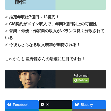
能性
✔
推定年収は7億円～13億円！
✔
CM契約がメイン収入で、年間3億円以上の可能性
✔
音楽・俳優・作家業の収入がバランス良く分散されて
いる
✔
今後もさらなる収入増加が期待される！
これからも
星野源さんの活躍に注目ですね！
Follow me!
Facebook
X
Bluesky