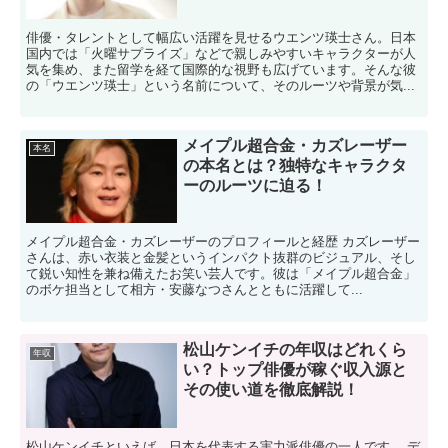
俳優・タレントとして幅広い活躍を見せるウエンツ瑛士さん。日本
国内では「火曜サプライズ」などで親しみやすいキャラクターが人
気を集め、また留学を経て国際的な視野も広げています。そんな彼
の「ウエンツ瑛士」という名前について、そのルーツや背景が気...
メイプル超合金・カズレーザー
本名
の本名とは？独特なキャラクタ
ーのルーツに迫る！
メイプル超合金・カズレーザーのプロフィールと経歴 カズレーザー
さんは、赤い衣装と金髪というインパクト抜群のビジュアル、そし
て鋭い知性を兼ね備えたお笑い芸人です。彼は「メイプル超合金」
のボケ担当として相方・安藤なつさんとともに活躍して...
松山ケンイチの年収はどれくら
年収
い？トップ俳優が稼ぐ収入源と
その使い道を徹底解説！
松山ケンイチといえば、日本を代表する実力派俳優の一人です。 デ