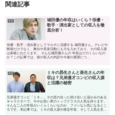
関連記事
城田優の年収はいくら？俳優・
年収
歌手・演出家としての収入を徹
底分析！
俳優・歌手・演出家としてマルチに活躍する 城田優さん。テレビや
映画だけでなく、舞台や音楽活動にも力を入れており、その収入源
は多岐にわたります。 そんな城田優さんの 年収はどのくらいなの
か？この記事では、彼の収入の内訳や今後の展望につ...
ミキの昴生さんと亜生さんの年
年収
収は？兄弟漫才コンビの収入源
と活躍の秘密
兄弟漫才コンビ「ミキ」。その息の合った掛け合いと温かみのある
キャラクターで、今やお笑い界のトップクラスの人気を誇ります。
そんな二人の年収がいくらくらいなのか、ファンなら気になるとこ
ろです。本記事では、ミキの収入源や推定年収、そして人気を支...