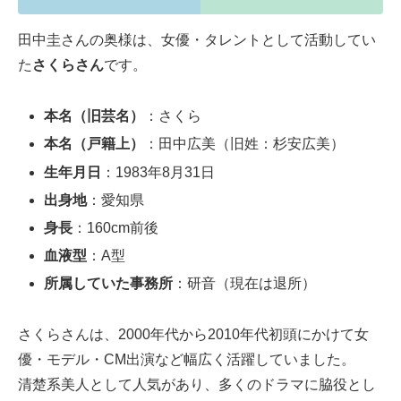
田中圭さんの奥様は、女優・タレントとして活動してい
た
さくらさん
です。
本名（旧芸名）
：さくら
本名（戸籍上）
：田中広美（旧姓：杉安広美）
生年月日
：1983年8月31日
出身地
：愛知県
身長
：160cm前後
血液型
：A型
所属していた事務所
：研音（現在は退所）
さくらさんは、2000年代から2010年代初頭にかけて女
優・モデル・CM出演など幅広く活躍していました。
清楚系美人として人気があり、多くのドラマに脇役とし