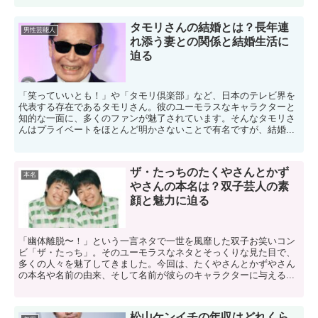
タモリさんの結婚とは？長年連
男性芸能人
れ添う妻との関係と結婚生活に
迫る
「笑っていいとも！」や「タモリ倶楽部」など、日本のテレビ界を
代表する存在であるタモリさん。彼のユーモラスなキャラクターと
知的な一面に、多くのファンが魅了されています。そんなタモリさ
んはプライベートをほとんど明かさないことで有名ですが、結婚...
ザ・たっちのたくやさんとかず
本名
やさんの本名は？双子芸人の素
顔と魅力に迫る
「幽体離脱〜！」という一言ネタで一世を風靡した双子お笑いコン
ビ「ザ・たっち」。そのユーモラスなネタとそっくりな見た目で、
多くの人々を魅了してきました。今回は、たくやさんとかずやさん
の本名や名前の由来、そして名前が彼らのキャラクターに与える...
松山ケンイチの年収はどれくら