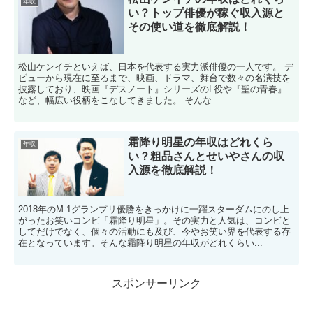
年収
い？トップ俳優が稼ぐ収入源と
その使い道を徹底解説！
松山ケンイチといえば、日本を代表する実力派俳優の一人です。 デ
ビューから現在に至るまで、映画、ドラマ、舞台で数々の名演技を
披露しており、映画『デスノート』シリーズのL役や『聖の青春』
など、幅広い役柄をこなしてきました。 そんな...
霜降り明星の年収はどれくら
年収
い？粗品さんとせいやさんの収
入源を徹底解説！
2018年のM-1グランプリ優勝をきっかけに一躍スターダムにのし上
がったお笑いコンビ「霜降り明星」。その実力と人気は、コンビと
してだけでなく、個々の活動にも及び、今やお笑い界を代表する存
在となっています。そんな霜降り明星の年収がどれくらい...
スポンサーリンク