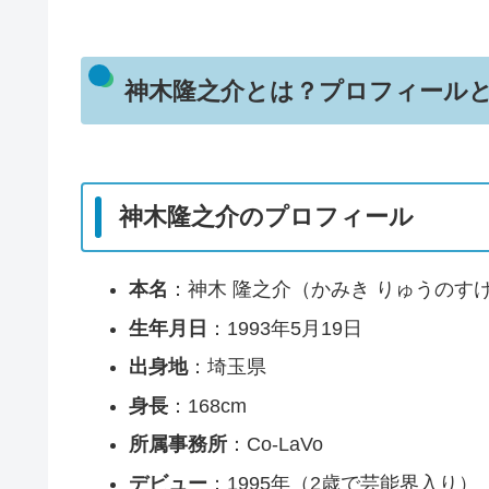
神木隆之介とは？プロフィール
神木隆之介のプロフィール
本名
：神木 隆之介（かみき りゅうのす
生年月日
：1993年5月19日
出身地
：埼玉県
身長
：168cm
所属事務所
：Co-LaVo
デビュー
：1995年（2歳で芸能界入り）